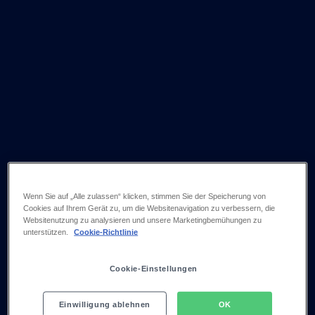
Wenn Sie auf „Alle zulassen“ klicken, stimmen Sie der Speicherung von
Cookies auf Ihrem Gerät zu, um die Websitenavigation zu verbessern, die
Websitenutzung zu analysieren und unsere Marketingbemühungen zu
unterstützen.
Cookie-Richtlinie
Cookie-Einstellungen
Einwilligung ablehnen
OK