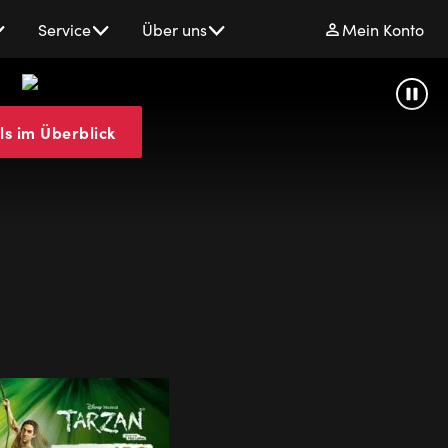
Service
Über uns
Mein Konto
Stage
Paus
ls im Überblick
Entertainmen
Musicals
&
Shows