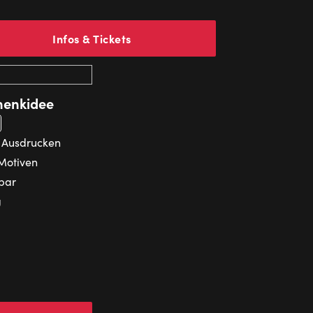
Infos & Tickets
henkidee
t Ausdrucken
 Motiven
zbar
g