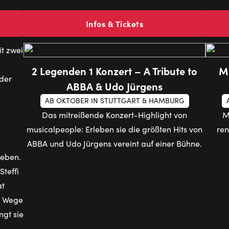
Infos & Tickets
2 Legenden 1 Konzert – A Tribute to
Mu
ABBA & Udo Jürgens
AB OKTOBER IN STUTTGART & HAMBURG
Das mitreißende Konzert-Highlight von
M
musicalpeople: Erleben sie die größten Hits von
ren
ABBA und Udo Jürgens vereint auf einer Bühne.
Leben.
teffi
at
re Wege
ngt sie