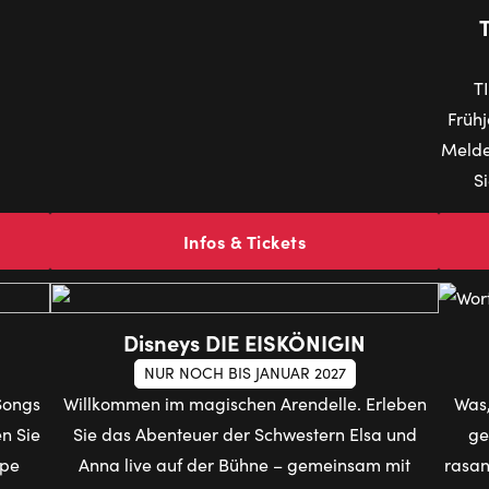
T
Frühj
Melde
S
Infos & Tickets
Disneys DIE EISKÖNIGIN
NUR NOCH BIS JANUAR 2027
Songs
Willkommen im magischen Arendelle. Erleben
Was,
n Sie
Sie das Abenteuer der Schwestern Elsa und
ge
ppe
Anna live auf der Bühne – gemeinsam mit
rasan