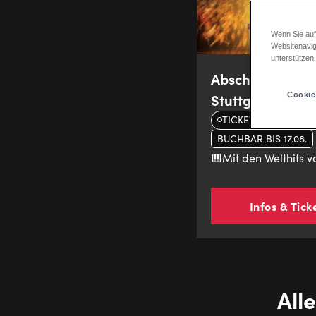
Wenn Sie auf
Websitenavig
unterstützen
Abschiedsangeb
Stuttgart
Cookie
TICKETS AB 45 €*
BUCHBAR BIS 17.08.
Mit den Welthits 
Infos & Tick
All