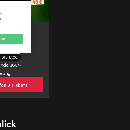
ie
 zu
dsangebot |
rg
OK
 AB 45 €*
IS 17.08.
nde 360°-
erung
fos & Tickets
lick