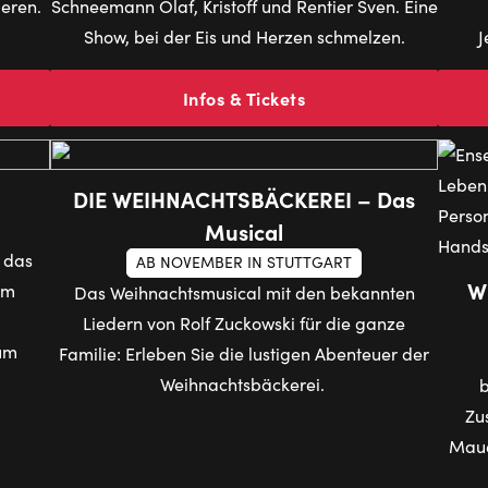
ieren.
Schneemann Olaf, Kristoff und Rentier Sven. Eine
Show, bei der Eis und Herzen schmelzen.
J
Infos & Tickets
DIE WEIHNACHTSBÄCKEREI – Das
Musical
t das
AB NOVEMBER IN STUTTGART
W
im
Das Weihnachtsmusical mit den bekannten
Liedern von Rolf Zuckowski für die ganze
zum
Familie: Erleben Sie die lustigen Abenteuer der
Weihnachtsbäckerei.
b
Zu
Maue