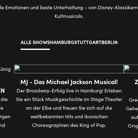
e Emotionen und beste Unterhaltung – von Disney-Klassikern 
Kultmusicals.
ALLE SHOWS
HAMBURG
STUTTGART
BERLIN
MJ - Das Michael Jackson Musical!
Z
EN
Der Broadway-Erfolg live in Hamburg! Erleben
 die
Sie ein Stück Musikgeschichte im Stage Theater
Grea
de
an der Elbe und freuen Sie sich auf die
Gehen
wigen
weltbekannten Hits und ikonischen
auf
und
Choreographien des King of Pop.
Orig