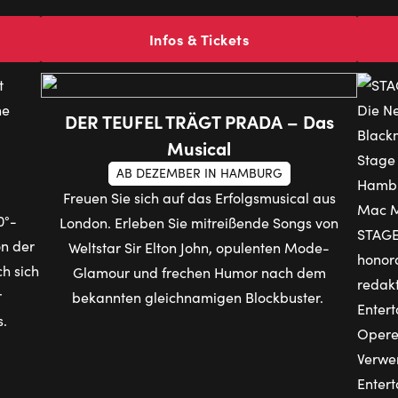
Infos & Tickets
DER TEUFEL TRÄGT PRADA – Das
Musical
AB DEZEMBER IN HAMBURG
Freuen Sie sich auf das Erfolgsmusical aus
0°-
London. Erleben Sie mitreißende Songs von
on der
Weltstar Sir Elton John, opulenten Mode-
h sich
Glamour und frechen Humor nach dem
r
bekannten gleichnamigen Blockbuster.
s.