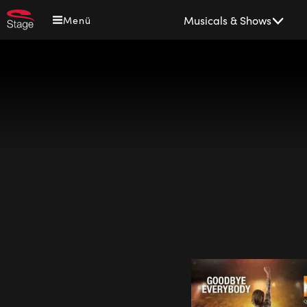
Direkt
Main
Musicals & Shows
Menü
zum
navigation
Inhalt