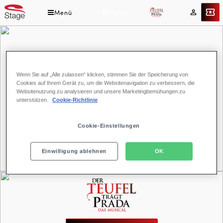
Direkt
Menü
Menü
Tickets
Mein
zum
Konto
Inhalt
DER
Wenn Sie auf „Alle zulassen“ klicken, stimmen Sie der Speicherung von
Cookies auf Ihrem Gerät zu, um die Websitenavigation zu verbessern, die
TEUFEL
Tickets buchen
Websitenutzung zu analysieren und unsere Marketingbemühungen zu
TRÄGT
unterstützen.
Cookie-Richtlinie
Ticket & Hotel buchen
PRADA
–
Cookie-Einstellungen
Nach dem bekannten Blockbuster
Tickets ab 46,99 €
Das
Ab Dezember in Hamburg
Im Theater Neue Flora
Einwilligung ablehnen
OK
Musical
DER