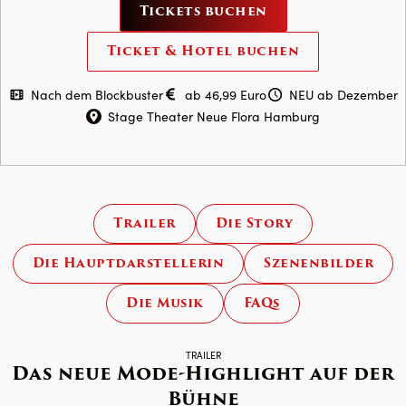
TEUFEL
Tickets buchen
TRÄGT
Ticket & Hotel buchen
PRADA
–
Nach dem Blockbuster
ab 46,99 Euro
NEU ab Dezember
Das
Stage Theater Neue Flora Hamburg
Musical
Trailer
Die Story
Die Hauptdarstellerin
Szenenbilder
Die Musik
FAQs
Ab Dezember in Hamburg
TRAILER
Das neue Mode-Highlight auf der
Bühne