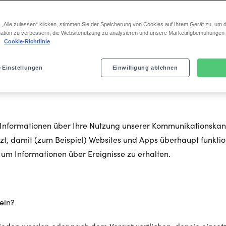
ufen einsetzt. Davon umfasst ist auch der Einsatz von Cookie
r) oder jede Website oder mobile Anwendung, die uns gehört, 
 „Alle zulassen“ klicken, stimmen Sie der Speicherung von Cookies auf Ihrem Gerät zu, um d
net). In dieser Richtlinie wird erklärt, um welche Technolog
ation zu verbessern, die Websitenutzung zu analysieren und unsere Marketingbemühungen
.
Cookie-Richtlinie
 kontrollieren. Einige Cookies und ähnliche Technologien, die 
er Informationen, die zu personenbezogenen Daten werden, 
-Einstellungen
Einwilligung ablehnen
wie wir personenbezogene Daten verarbeiten, entnehmen sie 
ie Informationen über Ihre Nutzung unserer Kommunikationska
t, damit (zum Beispiel) Websites und Apps überhaupt funktio
r um Informationen über Ereignisse zu erhalten.
 ein?