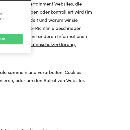
s auf Stage Entertainment Websites, die
von uns betrieben oder kontrolliert wird (im
ie
ien es sich handelt und warum wir sie
 zu
in dieser Cookie-Richtlinie beschrieben
wenn wir sie mit anderen Informationen
OK
bitte unserer
Datenschutzerklärung.
näle sammeln und verarbeiten. Cookies
nieren, oder um den Aufruf von Websites