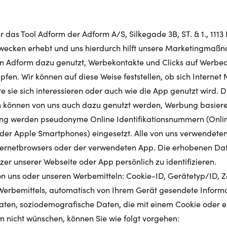
wir das Tool Adform der Adform A/S, Silkegade 3B, ST. & 1., 1
wecken erhebt und uns hierdurch hilft unsere Marketingmaß
 Adform dazu genutzt, Werbekontakte und Clicks auf Werbean
fen. Wir können auf diese Weise feststellen, ob sich Interne
 sie sich interessieren oder auch wie die App genutzt wird. 
en können von uns auch dazu genutzt werden, Werbung basiere
ng werden pseudonyme Online Identifikationsnummern (Online 
 oder Apple Smartphones) eingesetzt. Alle von uns verwendeten
nternetbrowsers oder der verwendeten App. Die erhobenen Da
tzer unserer Webseite oder App persönlich zu identifizieren
 uns oder unseren Werbemitteln: Cookie-ID, Gerätetyp/ID, Ze
Werbemittels, automatisch von Ihrem Gerät gesendete Informat
aten, soziodemografische Daten, die mit einem Cookie oder e
m nicht wünschen, können Sie wie folgt vorgehen: