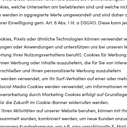
okies, welche Unterseiten am beliebtesten sind und welche nic
 werden in aggregierte Werte umgewandelt und sind daher 
er Einwilligung gem. Art. 6 Abs. 1 lit. a DSGVO. Diese kann je
ookies, Pixels oder ähnliche Technologien können verwendet 
stungen oder Anwendungen und unterstützen uns bei unseren 
wertung Ihres Nutzungsverhaltens beruht). Cookies für Werbun
hnen Werbung oder Inhalte auszuliefern, die für Sie von Inter
erschließen und Ihnen personalisierte Werbung auszuliefern
 werden verwendet, um Ihr Surf-Verhalten auf einer oder meh
Social Media Cookies werden verwendet, um Informationen mit
verarbeitung durch Marketing Cookies erfolgt auf Grundlage Ihr
für die Zukunft im Cookie-Banner widerrufen werden.
f Ihren Aktivitäten auf unserer Website beruhen, können mit 
 gesammelt wurden, kombiniert werden, um neue Kunden anzus
 anonyme Kundenkennung, wie z.B. eine verschlüsselte E-Mai