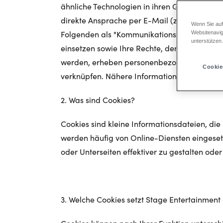
ähnliche Technologien in ihren Geschäftsablä
direkte Ansprache per E-Mail (z.B. Newslette
Wenn Sie auf
Folgenden als "Kommunikationskanäle" bezeich
Websitenavig
unterstützen
einsetzen sowie Ihre Rechte, deren Einsatz zu
werden, erheben personenbezogene Daten od
Cookie
verknüpfen. Nähere Informationen darüber, 
2. Was sind Cookies?
Cookies sind kleine Informationsdateien, d
werden häufig von Online-Diensten eingesetz
oder Unterseiten effektiver zu gestalten ode
3. Welche Cookies setzt Stage Entertainment