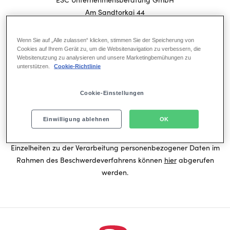
Am Sandtorkai 44
20457 Hamburg
Telefon: 040/36805-119
Wenn Sie auf „Alle zulassen“ klicken, stimmen Sie der Speicherung von
E-Mail: hinweisgeber.STAGE@esche.de
Cookies auf Ihrem Gerät zu, um die Websitenavigation zu verbessern, die
Websitenutzung zu analysieren und unsere Marketingbemühungen zu
hinweisgeber.STAGE@esche.de
unterstützen.
Cookie-Richtlinie
Der Hinweisgeber erhält zu seiner Beschwerde eine
Eingangsbestätigung. Die Identität des Hinweisgebers wird
Cookie-Einstellungen
vertraulich behandelt.
Einzelheiten finden sich in unserer Verfahrensordnung für das
Einwilligung ablehnen
OK
Beschwerdeverfahren nach dem LkSG, welche
hier
abgerufen
werden kann.
Einzelheiten zu der Verarbeitung personenbezogener Daten im
Rahmen des Beschwerdeverfahrens können
hier
abgerufen
werden.