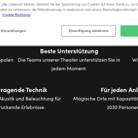
 „Alle zulassen“ klicken, stimmen Sie der Speicherung von Cookies auf Ihrem Gerät zu, um d
ation zu verbessern, die Websitenutzung zu analysieren und unsere Marketingbemühungen
.
Cookie-Richtlinie
Unvergessliche Erlebnisse
-Einstellungen
Einwilligung ablehnen
Beste Unterstützung
opolen
Die Teams unserer Theater unterstützen Sie in
Wi
jedem Moment.
rragende Technik
Für jeden An
Akustik und Beleuchtung für
Magische Orte mit Kapazität
uckende Erlebnisse.
2030 Persone