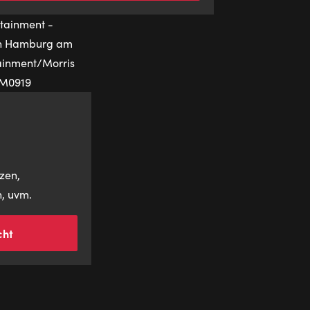
zen,
, uvm.
cht