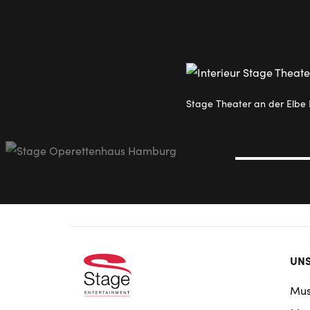
Stage Theater an der Elb
Foo
UNS
doo
Mus
nav