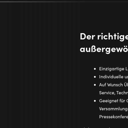
Der richti
außergewöh
Einzigartige 
Individuelle 
Auf Wunsch Ü
Service, Techn
Geeignet für 
Versammlunge
Pressekonfer