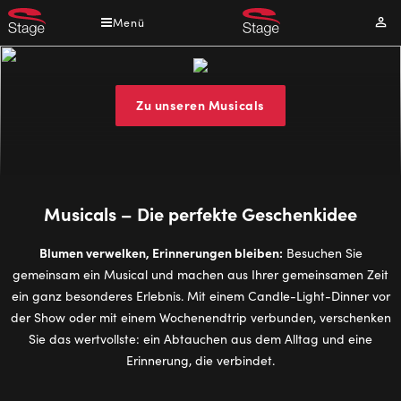
Direkt
Menü
Mei
zum
Kont
Inhalt
Musicals
sind
Zu unseren Musicals
das
perfekte
Geschenk
Musicals – Die perfekte Geschenkidee
Blumen verwelken, Erinnerungen bleiben:
Besuchen Sie
gemeinsam ein Musical und machen aus Ihrer gemeinsamen Zeit
ein ganz besonderes Erlebnis. Mit einem Candle-Light-Dinner vor
der Show oder mit einem Wochenendtrip verbunden, verschenken
Sie das wertvollste: ein Abtauchen aus dem Alltag und eine
Erinnerung, die verbindet.