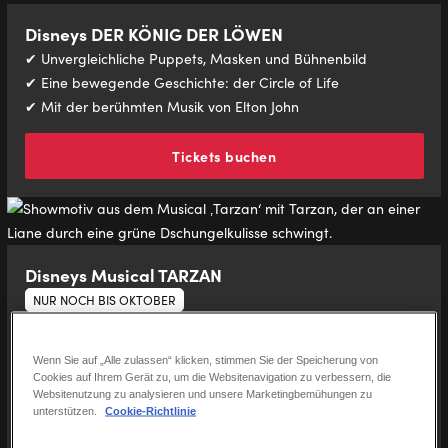
Disneys DER KÖNIG DER LÖWEN
✔ Unvergleichliche Puppets, Masken und Bühnenbild
✔ Eine bewegende Geschichte: der Circle of Life
✔ Mit der berühmten Musik von Elton John
Tickets buchen
Disneys Musical TARZAN
NUR NOCH BIS OKTOBER
✔ Spektakuläre Luftakrobatik
✔ Mitreißende 360° Inszenierung
Wenn Sie auf „Alle zulassen“ klicken, stimmen Sie der Speicherung von
✔ Mit der Musik von Weltstar Phil Collins
Cookies auf Ihrem Gerät zu, um die Websitenavigation zu verbessern, die
Websitenutzung zu analysieren und unsere Marketingbemühungen zu
unterstützen.
Cookie-Richtlinie
Tickets buchen