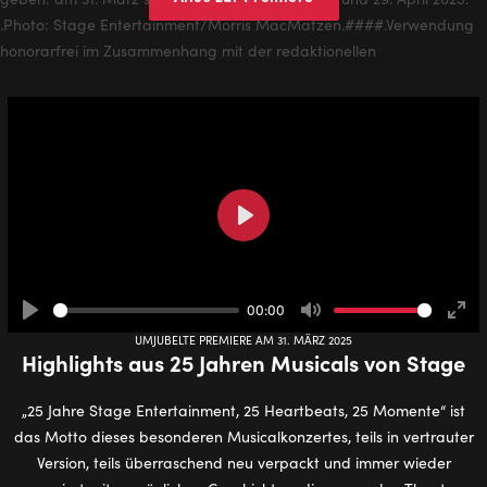
Play
00:00
Play
Mute
Ente
UMJUBELTE PREMIERE AM 31. MÄRZ 2025
full
Highlights aus 25 Jahren Musicals von Stage
„25 Jahre Stage Entertainment, 25 Heartbeats, 25 Momente“ ist
das Motto dieses besonderen Musicalkonzertes, teils in vertrauter
Version, teils überraschend neu verpackt und immer wieder