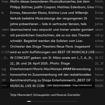
ainment
Foto: Morris Mac Matzen / Stage Entertainment
Tetje Mierendorf, Schauspieler und Musical-Darsteller