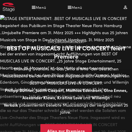
Direkt
Menü
Menü
Mei
zum
Kont
Inhalt
DAS JUBILÄUMSKONZERT
BEST OF MUSICALS LIVE IN CONCERT feiert
Premiere
Standing Ovations für das „Who is Who“ der deutschen
Musicalszene bei der ersten von insgesamt acht Aufführungen von
BEST OF MUSICLAS LIVE IN CONCERT.
Philipp Büttner, Judith Caspari, Mathias Edenborn, Gino Emnes,
Alexander Klaws, Kristina Love
Willemijn
und
Verkaik
präsentierten beliebte Musicalsongs der vergangenen 25
Jahre.
Alles zur Premiere