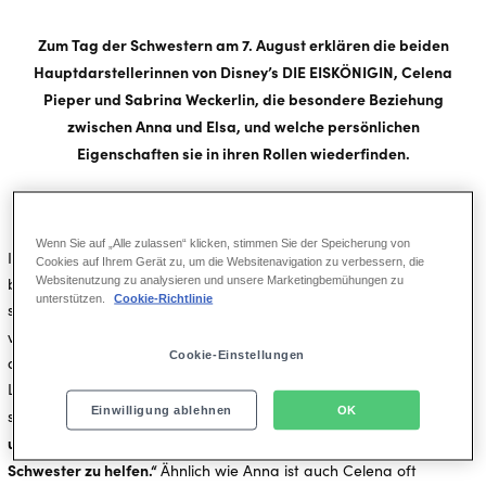
Zum Tag der Schwestern am 7. August erklären die beiden
Hauptdarstellerinnen von Disney’s DIE EISKÖNIGIN, Celena
Pieper und Sabrina Weckerlin, die besondere Beziehung
zwischen Anna und Elsa, und welche persönlichen
Eigenschaften sie in ihren Rollen wiederfinden.
Wenn Sie auf „Alle zulassen“ klicken, stimmen Sie der Speicherung von
Im Mittelpunkt der Musical-Geschichte steht die Beziehung der
Cookies auf Ihrem Gerät zu, um die Websitenavigation zu verbessern, die
Websitenutzung zu analysieren und unsere Marketingbemühungen zu
beiden Prinzessinnen: So grundverschieden Anna und Elsa auch
unterstützen.
Cookie-Richtlinie
sind, bleiben sie durch ihre Liebe zueinander untrennbar
„Geschwisterliebe hört nie auf“,
verbunden.
weiß Celena Pieper
Cookie-Einstellungen
aus eigener Erfahrung. Für sie sei Familie das Allerwichtigste im
Leben, ganz besonders ihre eigene Schwester, für die sie alles
Einwilligung ablehnen
OK
„Anna ist aufopferungsvoll
sofort stehen und liegen lassen würde.
und selbstlos. Das bin ich auch. Ich würde alles geben, um meiner
Schwester zu helfen.“
Ähnlich wie Anna ist auch Celena oft