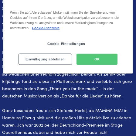
Mit der Rolle im erfolgreichen Musical MAMMA MIA! geht für
Stefanie Hertel ein langgehegter Traum in Erfüllung. „MAMMA
Wenn Sie auf „Alle zulassen“ klicken, stimmen Sie der Speicherung von
MIA! ist für mich das Nonplusultra, schon deshalb, weil ich der
Cookies auf Ihrem Gerät zu, um die Websitenavigation zu verbessern, die
größte ABBA-Fan bin“, erklärt die Sängerin, die eine große
Websitenutzung zu analysieren und unsere Marketingbemühungen zu
unterstützen.
Cookie-Richtlinie
Bewunderin des Musicals ist und die Show schon mehrfach
gesehen hat.
Cookie-Einstellungen
Ihre Begeisterung für die schwedische Popband geht bis in ihre
Kindheit zurück. Zum ABBA-Fan wurde Stefanie Hertel durch die
Einwilligung ablehnen
OK
Plattensammlung ihrer Mutter, die die Musik von einer
schwedischen Brieffreundin zugeschickt bekam. Als Zehn- oder
Elfjährige fand sie diese im Plattenschrank und verliebte sich ganz
besonders in den Song „Thank you for the music“ – in der
deutschen Musicalversion als „Danke für die Lieder“ zu hören.
Ganz besonders freute sich Stefanie Hertel, als MAMMA MIA! in
Hamburg Einzug hielt und die großen Hits plötzlich live zu erleben
waren. „Ich war 2002 bei der Deutschland-Premiere im Stage
Operettenhaus dabei und habe mich vor Freude nicht