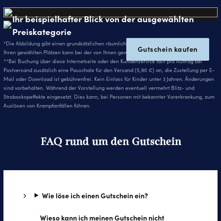
Ihr beispielhafter Blick von der ausgewählten
Preiskategorie
*Die Abbildung gibt einen grundsätzlichen räumlichen Eindruck wieder. Die Sicht von
Gutschein kaufen
Ihren gewählten Plätzen kann bei der von Ihnen gewählten Veranstaltung abweichen.
**Bei Buchung über diese Internetseite oder den Kundenservice fällt pro Auftrag bei
Postversand zusätzlich eine Pauschale für den Versand (5,90 €) an, die Zustellung per E-
Mail oder Download ist gebührenfrei. Kein Einlass für Kinder unter 3 Jahren. Änderungen
sind vorbehalten. Während der Vorstellung werden eventuell vermehrt Blitz- und
Stroboskopeffekte eingesetzt. Dies kann, bei Personen mit bekannter Vorerkrankung, zum
Auslösen von Krampfanfällen führen.
FAQ rund um den Gutschein
Wie löse ich einen Gutschein ein?
Wieso kann ich meinen Gutschein nicht