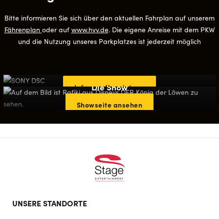
Bitte informieren Sie sich über den aktuellen Fahrplan auf unserem
Fährenplan
oder auf
www.hvv.de
. Die eigene Anreise mit dem PKW
und die Nutzung unseres Parkplatzes ist jederzeit möglich
Ihr Event bei uns
In unserem Theater können auch Sie im Rampenlicht stehen.
Die Show
Infos zur Vermietung
Erfahren Sie mehr über Disneys DER KÖNIG DER LÖWEN
Showseite ansehen
Footer
UNSERE STANDORTE
doormat