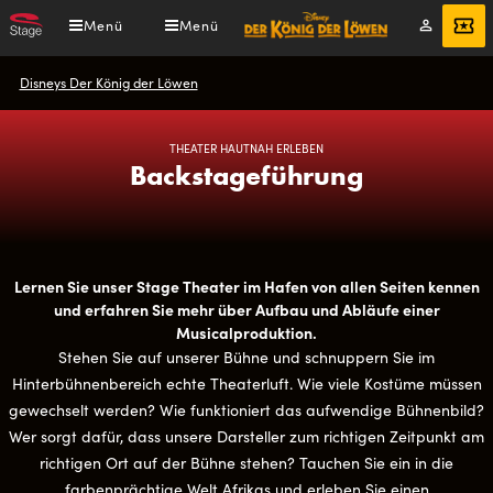
Direkt
Menü
Menü
Mein
Angebot
zum
Konto
Inhalt
Pfadnavigation
Disneys Der König der Löwen
THEATER HAUTNAH ERLEBEN
Backstageführung
Lernen Sie unser Stage Theater im Hafen von allen Seiten kennen
und erfahren Sie mehr über Aufbau und Abläufe einer
Musicalproduktion.
Stehen Sie auf unserer Bühne und schnuppern Sie im
Hinterbühnenbereich echte Theaterluft. Wie viele Kostüme müssen
gewechselt werden? Wie funktioniert das aufwendige Bühnenbild?
Wer sorgt dafür, dass unsere Darsteller zum richtigen Zeitpunkt am
richtigen Ort auf der Bühne stehen? Tauchen Sie ein in die
farbenprächtige Welt Afrikas und erleben Sie einen