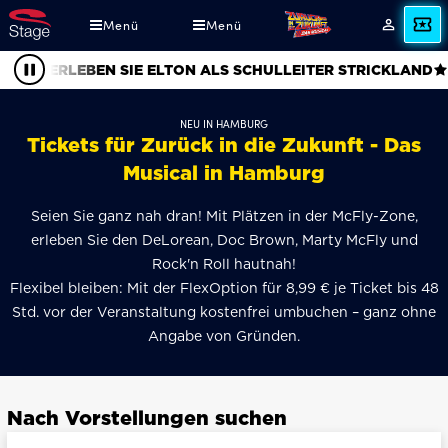
Direkt
Menü
Menü
Angebot
Mein
zum
Konto
Inhalt
ERLEBEN SIE ELTON ALS SCHULLEITER STRICKLAND
Pause
NEU IN HAMBURG
Tickets für Zurück in die Zukunft - Das
Musical in Hamburg
Seien Sie ganz nah dran! Mit Plätzen in der McFly-Zone,
erleben Sie den DeLorean, Doc Brown, Marty McFly und
Rock'n Roll hautnah!
Flexibel bleiben: Mit der FlexOption für 8,99 € je Ticket bis 48
Std. vor der Veranstaltung kostenfrei umbuchen – ganz ohne
Angabe von Gründen.
Nach Vorstellungen suchen